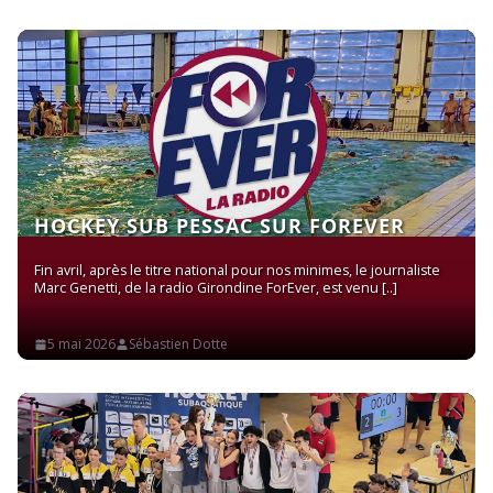
HOCKEY SUB PESSAC SUR FOREVER
Fin avril, après le titre national pour nos minimes, le journaliste
Marc Genetti, de la radio Girondine ForEver, est venu
Read More
5 mai 2026
Sébastien Dotte