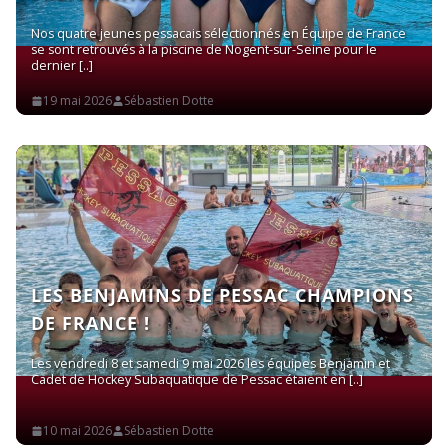
Nos quatre jeunes pessacais sélectionnés en Équipe de France
se sont retrouvés à la piscine de Nogent-sur-Seine pour le
dernier
19 mai 2026
Sébastien Dotte
Read More
LES BENJAMINS DE PESSAC CHAMPIONS
DE FRANCE !
Les vendredi 8 et samedi 9 mai 2026 les équipes Benjamin et
Cadet de Hockey Subaquatique de Pessac étaient en
Read More
10 mai 2026
Sébastien Dotte