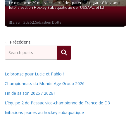
Le dimanche 29 mars le collectif des parents à organisé le grand
loto la section Hockey Subaquatique de l’USSAP… et
Read More
2 avril 2026
Sébastien Dotte
← Précédent
Rechercher
Le bronze pour Lucie et Pablo !
Championnats du Monde Age Group 2026
Fin de saison 2025 / 2026 !
L’équipe 2 de Pessac vice-championne de France de D3
Initiations jeunes au hockey subaquatique