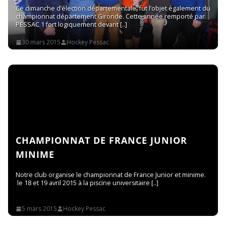
Ce dimanche d’élection départementale, fut l’objet également du
championnat département Gironde. Cette année remporté par
PESSAC 1 fort logiquement devant
30 mars 2015
Hockey Pessac
Read More
CHAMPIONNAT DE FRANCE JUNIOR
MINIME
Notre club organise le championnat de France Junior et minime.
le 18 et 19 avril 2015 à la piscine universitaire
Read More
5 mars 2015
Hockey Pessac