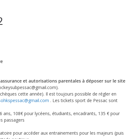
2
re
tique
,
assurance
et autorisations parentales
à déposer sur le site
.hockeysubpessac@gmail.com).
chèques cette année). Il est toujours possible de régler en
sohkspessac@gmail.com
. Les tickets sport de Pessac sont
-16 ans, 108€ pour lycéens, étudiants, encadrants, 135 € pour
es passagers
gatoire pour accéder aux entrainements pour les majeurs (puis