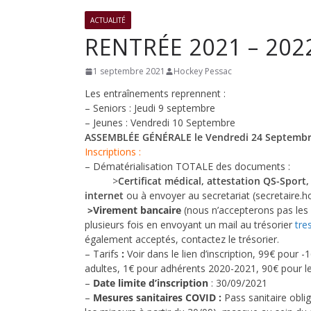
club
ACTUALITÉ
RENTRÉE 2021 – 202
de
1 septembre 2021
Hockey Pessac
Les entraînements reprennent :
Hockey
– Seniors : Jeudi 9 septembre
– Jeunes : Vendredi 10 Septembre
ASSEMBLÉE GÉNÉRALE le Vendredi 24 Septemb
Subaqua
Inscriptions :
– Dématérialisation TOTALE des documents :
>
Certificat médica
l, attestation QS-Sport
de
internet
ou à envoyer au secretariat (secretaire
>Virement bancaire
(nous n’accepterons pas les 
plusieurs fois en envoyant un mail au trésorier
tre
Pessac
également acceptés, contactez le trésorier.
– Tarifs
:
Voir dans le lien d’inscription, 99€ pour 
adultes, 1€ pour adhérents 2020-2021, 90€ pour l
–
Date limite d’inscription
: 30/09/2021
–
Mesures sanitaires COVID :
Pass sanitaire obli