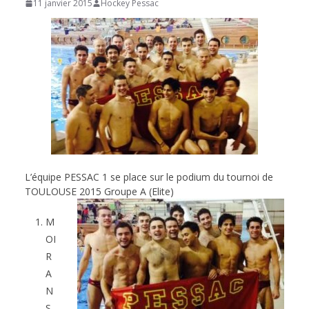
11 janvier 2015
Hockey Pessac
de
Hockey
Subaquatique
de
L’équipe PESSAC 1 se place sur le podium du tournoi de
Pessac
TOULOUSE 2015 Groupe A (Elite)
M
OI
R
A
N
S