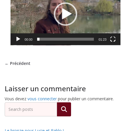
de
Hockey
00:00
01:23
Subaquatique
de
← Précédent
Pessac
Laisser un commentaire
Vous devez
vous connecter
pour publier un commentaire.
Rechercher
Le bronze pour Lucie et Pablo !