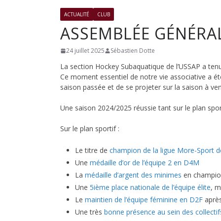
club
ACTUALITÉ
CLUB
ASSEMBLÉE GÉNÉRAL
de
24 juillet 2025
Sébastien Dotte
La section Hockey Subaquatique de l’USSAP a tenue
Hockey
Ce moment essentiel de notre vie associative a ét
saison passée et de se projeter sur la saison à veni
Subaqua
Une saison 2024/2025 réussie tant sur le plan sporti
Sur le plan sportif :
de
Le titre de
champion de la ligue More-Sport de 
Pessac
Une
médaille d’or de l’équipe 2 en D4M
La
médaille d’argent des minimes
en champio
Une
5ième place nationale de l’équipe élite
, m
Le
maintien de l’équipe féminine en D2F
après
Une très
bonne présence au sein des collecti