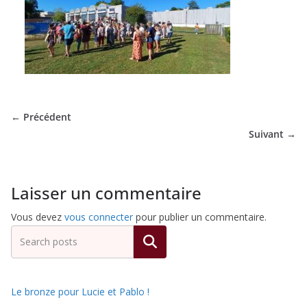
de
Hockey
Subaquatique
← Précédent
Suivant →
de
Pessac
Laisser un commentaire
Vous devez
vous connecter
pour publier un commentaire.
Rechercher
Le bronze pour Lucie et Pablo !