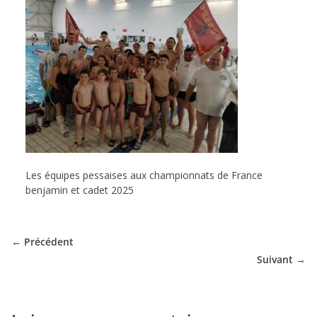
de
Hockey
Subaquatique
de
Les équipes pessaises aux championnats de France
Pessac
benjamin et cadet 2025
← Précédent
Suivant →