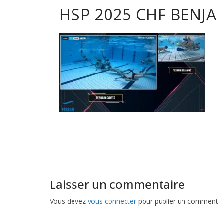
HSP 2025 CHF BENJ
club
de
Hockey
Subaqua
de
Pessac
Laisser un commentaire
Vous devez
vous connecter
pour publier un commenta