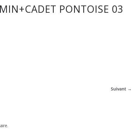
AMIN+CADET PONTOISE 03
tique
Suivant →
ire.