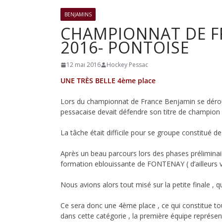
club
BENJAMINS
CHAMPIONNAT DE FR
2016- PONTOISE
de
12 mai 2016
Hockey Pessac
Hockey
UNE TRÈS BELLE 4ème place
Lors du championnat de France Benjamin se dérou
Subaqua
pessacaise devait défendre son titre de champion
de
La tâche était difficile pour se groupe constitué 
Après un beau parcours lors des phases préliminair
Pessac
formation eblouissante de FONTENAY ( d’ailleurs 
Nous avions alors tout misé sur la petite finale ,
Ce sera donc une 4ème place , ce qui constitue t
dans cette catégorie , la première équipe représen