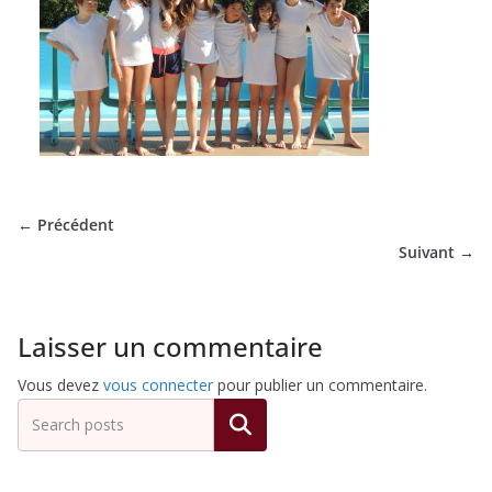
de
Hockey
Subaquatique
de
← Précédent
Suivant →
Pessac
Laisser un commentaire
Vous devez
vous connecter
pour publier un commentaire.
Rechercher