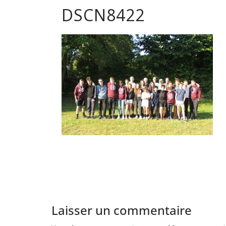
DSCN8422
club
de
Hockey
Subaqua
de
Pessac
Laisser un commentaire