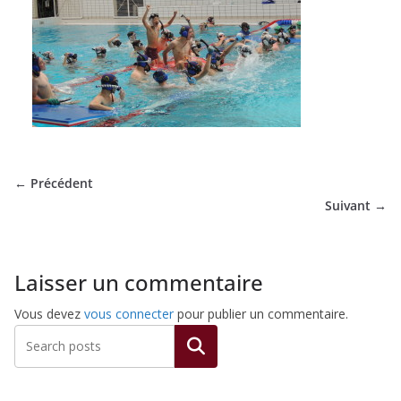
de
Hockey
Subaquatique
de
← Précédent
Suivant →
Pessac
Laisser un commentaire
Vous devez
vous connecter
pour publier un commentaire.
Rechercher