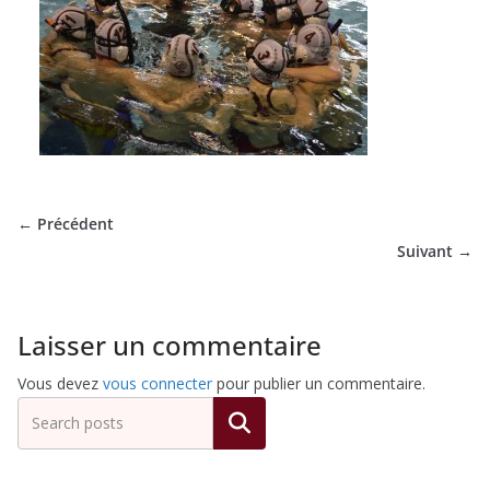
de
Hockey
Subaquatique
de
← Précédent
Suivant →
Pessac
Laisser un commentaire
Vous devez
vous connecter
pour publier un commentaire.
Rechercher