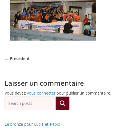
de
Hockey
Subaquatique
de
← Précédent
Pessac
Laisser un commentaire
Vous devez
vous connecter
pour publier un commentaire.
Rechercher
Le bronze pour Lucie et Pablo !