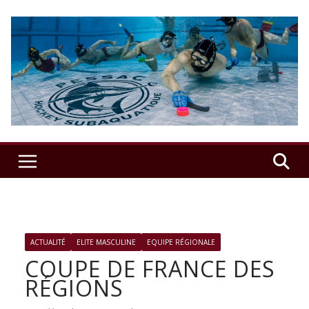
Passer
au
contenu
USSAP
Hockey
Sub
–
Le
ACTUALITÉ
ELITE MASCULINE
EQUIPE RÉGIONALE
COUPE DE FRANCE DES
RÉGIONS
club