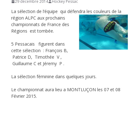
29 décembre 2014
Hockey Pessac
de
La sélection de l’équipe qui défendra les couleurs de la
région ALPC
aux prochains
championnats de France des
Hockey
Régions est tombée.
5 Pessacais figurent dans
Subaquatique
cette sélection : François B,
Patrice D, Timothée V ,
de
Guillaume C et Jéremy P .
La sélection féminine dans quelques jours.
Pessac
Le championnat aura lieu a MONTLUÇON les 07 et 08
Février 2015.