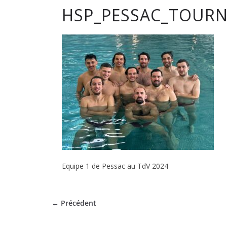
HSP_PESSAC_TOURN
club
de
Hockey
Subaqua
de
Pessac
Equipe 1 de Pessac au TdV 2024
← Précédent