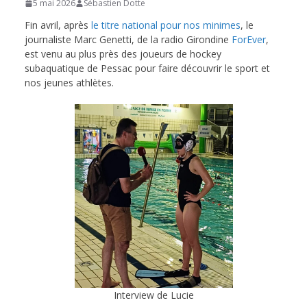
5 mai 2026
Sébastien Dotte
de
Fin avril, après
le titre national pour nos minimes
, le
journaliste Marc Genetti, de la radio Girondine
ForEver
,
est venu au plus près des joueurs de hockey
Hockey
subaquatique de Pessac pour faire découvrir le sport et
nos jeunes athlètes.
Subaquatique
de
Pessac
Interview de Lucie