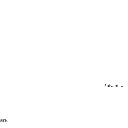
tique
Suivant →
ire.