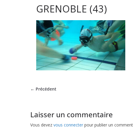
GRENOBLE (43)
club
de
Hockey
Subaqua
de
← Précédent
Pessac
Laisser un commentaire
Vous devez
vous connecter
pour publier un commenta