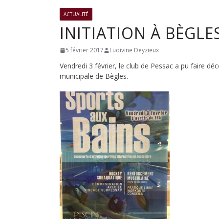
club
ACTUALITÉ
INITIATION À BÈGLE
de
5 février 2017
Ludivine Deyzieux
Vendredi 3 février, le club de Pessac a pu faire dé
Hockey
municipale de Bègles.
Subaqua
de
Pessac