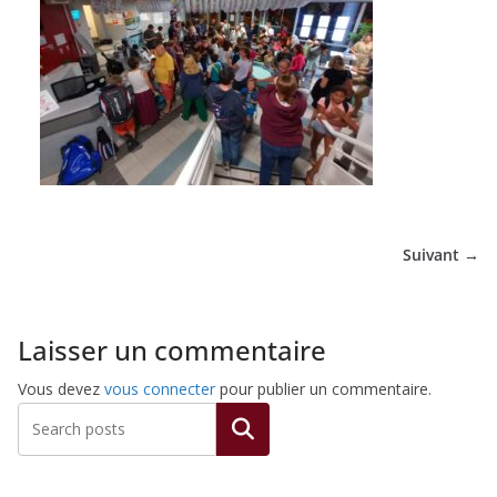
de
Hockey
Subaquatique
de
Suivant →
Pessac
Laisser un commentaire
Vous devez
vous connecter
pour publier un commentaire.
Rechercher