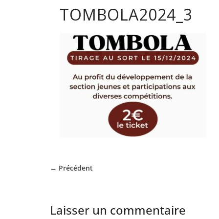
TOMBOLA2024_3
club
de
Hockey
Subaqua
de
Pessac
← Précédent
Laisser un commentaire