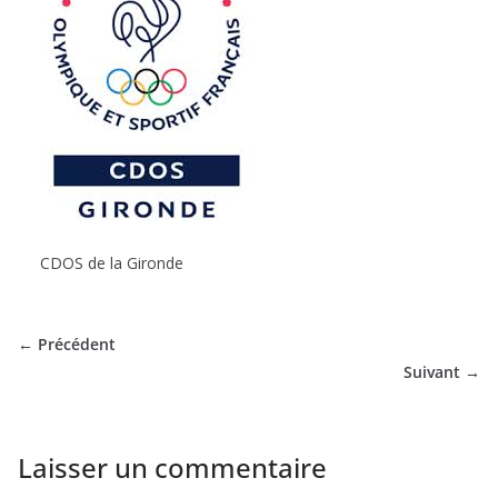
de
Hockey
Subaquatique
de
CDOS de la Gironde
Pessac
← Précédent
Suivant →
Laisser un commentaire