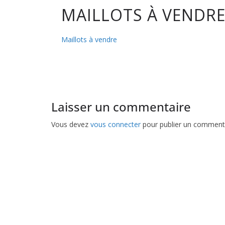
MAILLOTS À VENDR
club
Maillots à vendre
de
Hockey
Laisser un commentaire
Subaqua
Vous devez
vous connecter
pour publier un commenta
de
Pessac