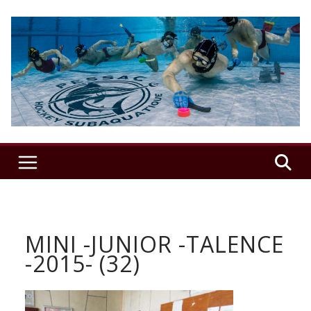
Passer
au
contenu
USSAP
Hockey
Sub
–
MINI -JUNIOR -TALENCE
Le
-2015- (32)
club