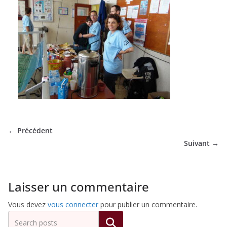
de
Hockey
Subaquatique
de
← Précédent
Pessac
Suivant →
Laisser un commentaire
Vous devez
vous connecter
pour publier un commentaire.
Rechercher