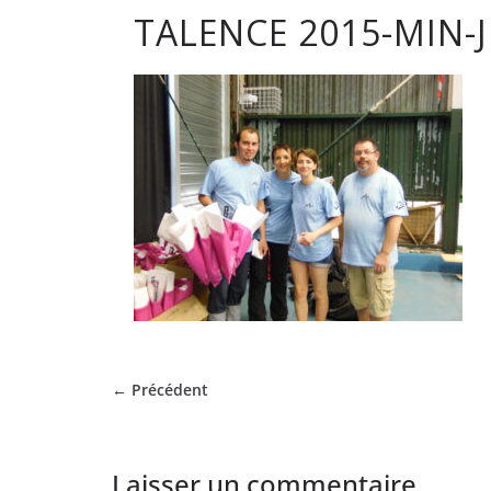
TALENCE 2015-MIN-J
club
de
Hockey
Subaqua
de
Pessac
← Précédent
Laisser un commentaire