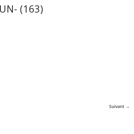
UN- (163)
tique
Suivant →