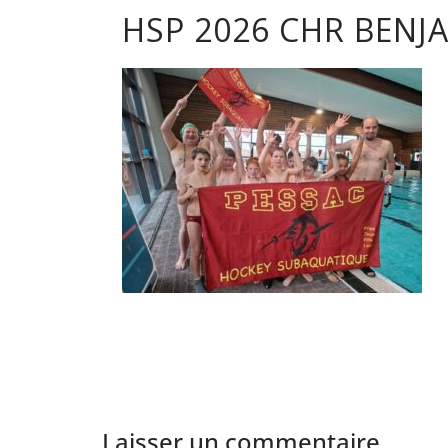
HSP 2026 CHR BENJ
club
de
Hockey
Subaqua
de
Pessac
Laisser un commentaire