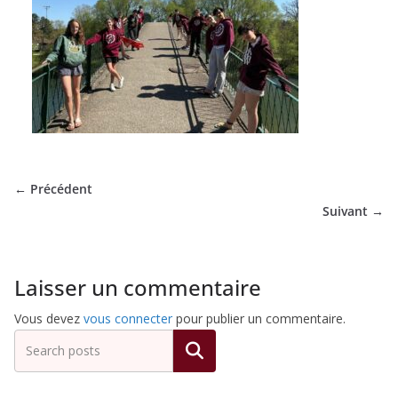
de
Hockey
Subaquatique
de
← Précédent
Suivant →
Pessac
Laisser un commentaire
Vous devez
vous connecter
pour publier un commentaire.
Rechercher