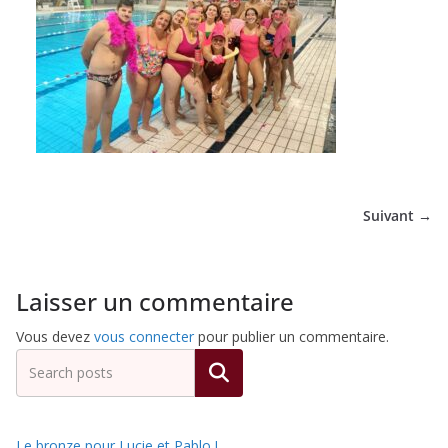
de
Hockey
Subaquatique
de
Suivant →
Pessac
Laisser un commentaire
Vous devez
vous connecter
pour publier un commentaire.
Rechercher
Le bronze pour Lucie et Pablo !