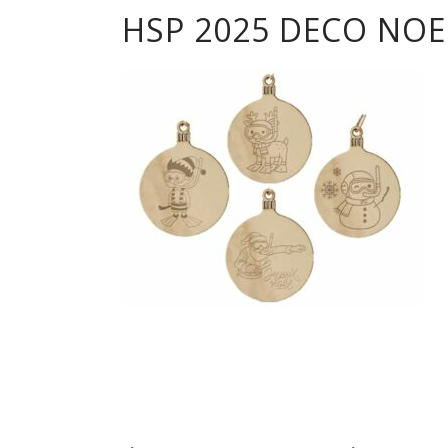
HSP 2025 DECO NOE
club
de
Hockey
Subaqua
de
Pessac