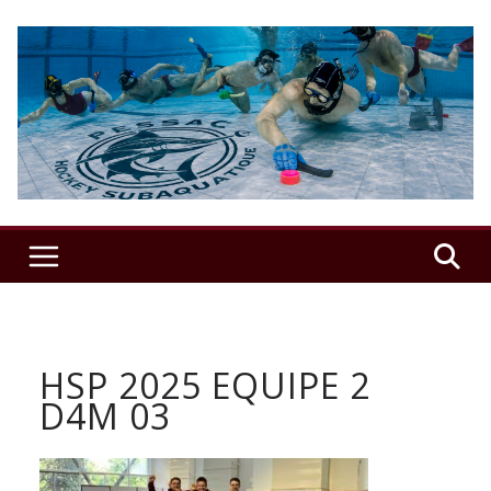
Passer
au
contenu
USSAP
Hockey
Sub
–
HSP 2025 EQUIPE 2
Le
D4M 03
club