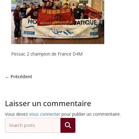
de
Hockey
Subaquatique
Pessac 2 champion de France D4M
de
← Précédent
Pessac
Laisser un commentaire
Vous devez
vous connecter
pour publier un commentaire.
Rechercher