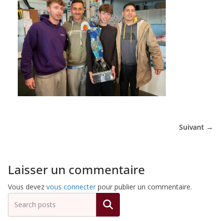
de
Hockey
Subaquatique
de
Suivant →
Pessac
Laisser un commentaire
Vous devez
vous connecter
pour publier un commentaire.
Rechercher