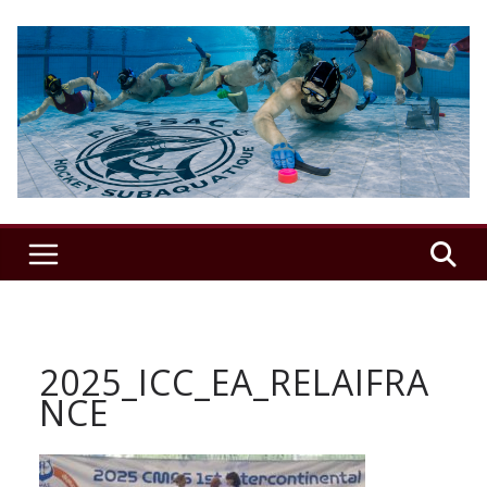
Passer
au
contenu
USSAP
Hockey
Sub
–
2025_ICC_EA_RELAIFRA
Le
NCE
club