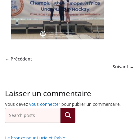
de
Hockey
Subaquatique
← Précédent
de
Suivant →
Pessac
Laisser un commentaire
Vous devez
vous connecter
pour publier un commentaire.
Rechercher
Le bronze pour Lucie et Pablo !