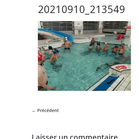
20210910_213549
club
de
Hockey
Subaqua
de
Pessac
← Précédent
Laisser un commentaire