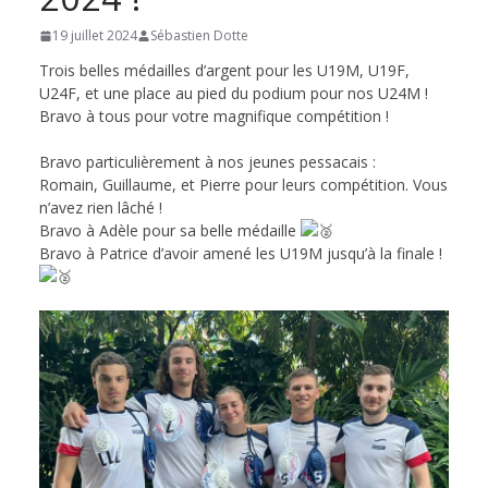
de
19 juillet 2024
Sébastien Dotte
Trois belles médailles d’argent pour les U19M, U19F,
Hockey
U24F, et une place au pied du podium pour nos U24M !
Bravo à tous pour votre magnifique compétition !
Subaquatique
Bravo particulièrement à nos jeunes pessacais :
Romain, Guillaume, et Pierre pour leurs compétition. Vous
n’avez rien lâché !
de
Bravo à Adèle pour sa belle médaille
Bravo à Patrice d’avoir amené les U19M jusqu’à la finale !
Pessac