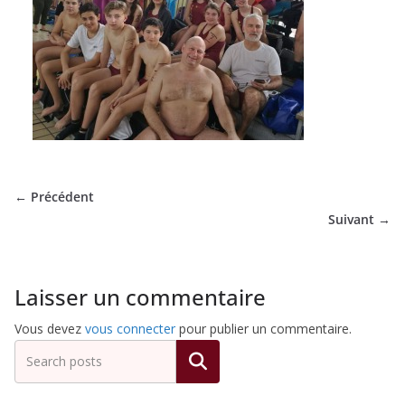
de
Hockey
Subaquatique
de
← Précédent
Suivant →
Pessac
Laisser un commentaire
Vous devez
vous connecter
pour publier un commentaire.
Rechercher