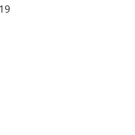
19
tique