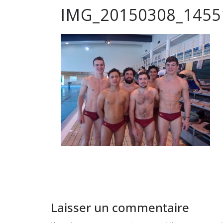
IMG_20150308_1455
club
de
Hockey
Subaqua
de
Pessac
Laisser un commentaire