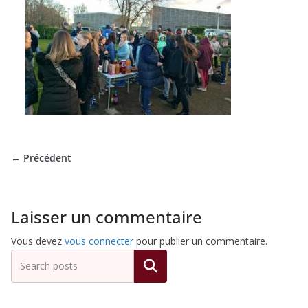
de
Hockey
Subaquatique
de
← Précédent
Pessac
Laisser un commentaire
Vous devez
vous connecter
pour publier un commentaire.
Rechercher