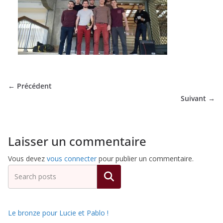
de
Hockey
Subaquatique
← Précédent
Suivant →
de
Pessac
Laisser un commentaire
Vous devez
vous connecter
pour publier un commentaire.
Rechercher
Le bronze pour Lucie et Pablo !