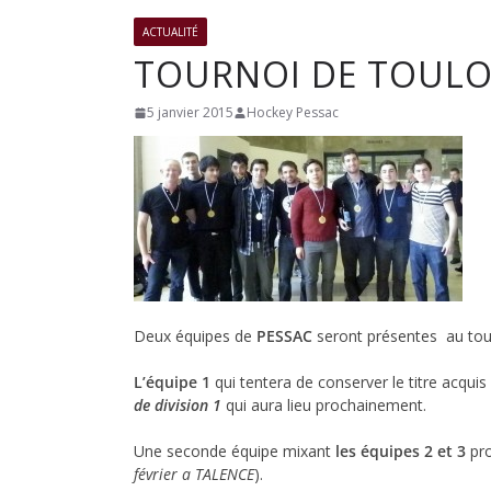
club
ACTUALITÉ
TOURNOI DE TOULO
de
5 janvier 2015
Hockey Pessac
Hockey
Subaqua
de
Deux équipes de
PESSAC
seront présentes au tour
Pessac
L’équipe 1
qui tentera de conserver le titre acquis
de division 1
qui aura lieu prochainement.
Une seconde équipe mixant
les équipes 2 et 3
pro
février a TALENCE
).