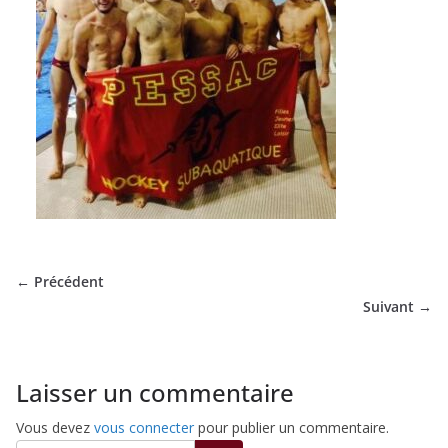
de
Hockey
Subaquatique
de
Pessac
← Précédent
Suivant →
Laisser un commentaire
Vous devez
vous connecter
pour publier un commentaire.