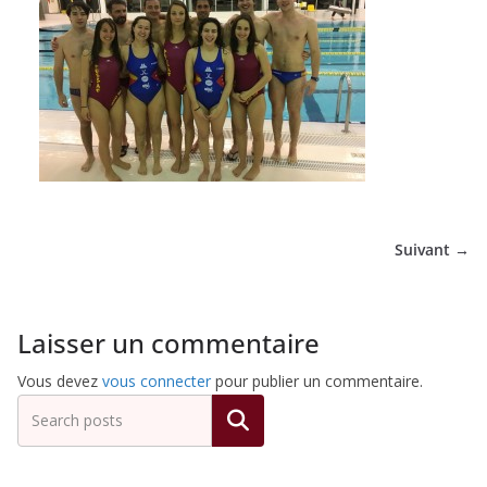
de
Hockey
Subaquatique
de
Suivant →
Pessac
Laisser un commentaire
Vous devez
vous connecter
pour publier un commentaire.
Rechercher