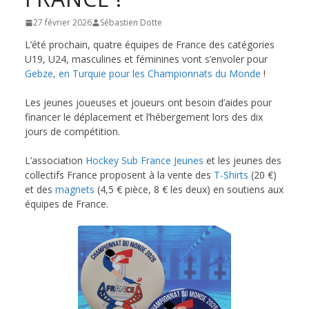
de
27 février 2026
Sébastien Dotte
L’été prochain, quatre équipes de France des catégories
Hockey
U19, U24, masculines et féminines vont s’envoler pour
Gebze, en Turquie pour les Championnats du Monde
!
Subaquatique
Les jeunes joueuses et joueurs ont besoin d’aides pour
financer le déplacement et l’hébergement lors des dix
jours de compétition.
de
L’association
Hockey Sub France Jeunes
et les jeunes des
collectifs France proposent à la vente des
T-Shirts
(20 €)
Pessac
et des
magnets
(4,5 € pièce, 8 € les deux) en soutiens aux
équipes de France.