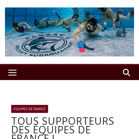
Passer
au
contenu
USSAP
Hockey
Sub
–
Le
EQUIPES DE FRANCE
TOUS SUPPORTEURS
DES ÉQUIPES DE
club
FRANCE !