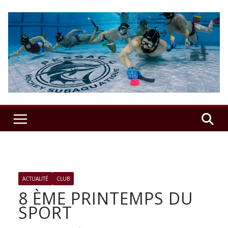
Passer
au
contenu
USSAP
Hockey
Sub
–
Le
ACTUALITÉ
CLUB
8 ÈME PRINTEMPS DU
SPORT
club