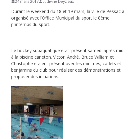
24 mars 2017
Ludivine Deyzieux
de
Durant le weekend du 18 et 19 mars, la ville de Pessac a
organisé avec l’Office Municipal du sport le 8ème
printemps du sport.
Hockey
Subaquatique
Le hockey subaquatique était présent samedi après midi
à la piscine caneton. Victor, André, Bruce William et
de
Christophe étaient présent avec les minimes, cadets et
benjamins du club pour réaliser des démonstrations et
proposer des initiations.
Pessac