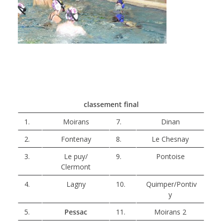
classement final
1.
Moirans
7.
Dinan
2.
Fontenay
8.
Le Chesnay
3.
Le puy/
9.
Pontoise
Clermont
4.
Lagny
10.
Quimper/Pontiv
y
5.
Pessac
11.
Moirans 2