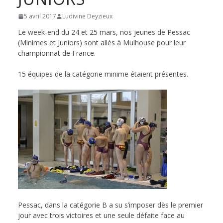
de
5 avril 2017
Ludivine Deyzieux
Le week-end du 24 et 25 mars, nos jeunes de Pessac
Hockey
(Minimes et Juniors) sont allés à Mulhouse pour leur
championnat de France.
Subaquatique
15 équipes de la catégorie minime étaient présentes.
de
Pessac
Pessac, dans la catégorie B a su s’imposer dès le premier
jour avec trois victoires et une seule défaite face au