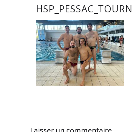
HSP_PESSAC_TOURN
club
de
Hockey
Subaqua
de
Pessac
Laisser un commentaire