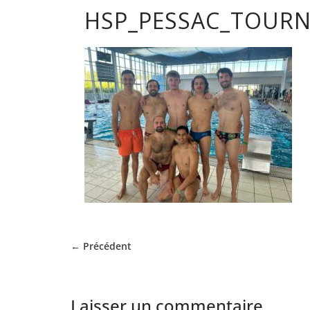
HSP_PESSAC_TOURN
club
de
Hockey
Subaqua
de
Pessac
← Précédent
Laisser un commentaire